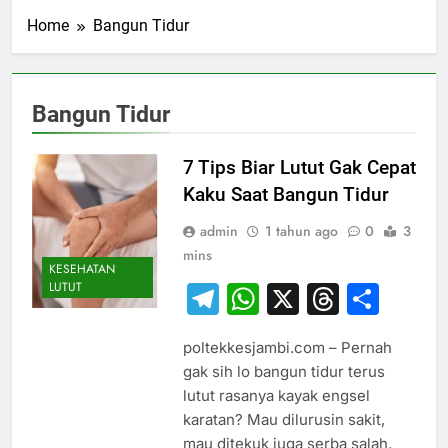
Home
Bangun Tidur
Bangun Tidur
7 Tips Biar Lutut Gak Cepat
Kaku Saat Bangun Tidur
admin
1 tahun ago
0
3
mins
KESEHATAN
LUTUT
Telegram
WhatsApp
X
Thread
Sha
poltekkesjambi.com – Pernah
gak sih lo bangun tidur terus
lutut rasanya kayak engsel
karatan? Mau dilurusin sakit,
mau ditekuk juga serba salah.