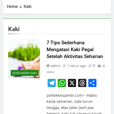
Home
Kaki
Kaki
7 Tips Sederhana
Mengatasi Kaki Pegal
Setelah Aktivitas Seharian
admin
1 tahun ago
0
4
mins
KESEHATAN KAKI
Telegram
WhatsApp
X
Thread
Sha
poltekkesjambi.com – Habis
kerja seharian, naik-turun
tangga, atau jalan jauh pas
belanja, kaki tuh rasanya kayak