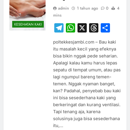
admin
1 tahun ago
0
4
mins
KESEHATAN KAKI
Telegram
WhatsApp
X
Thread
Sha
poltekkesjambi.com – Bau kaki
itu masalah kecil yang efeknya
bisa bikin nggak pede seharian.
Apalagi kalau kamu harus lepas
sepatu di tempat umum, atau pas
lagi ngumpul bareng temen-
temen. Nggak nyaman banget,
kan? Padahal, penyebab bau kaki
ini bisa sesederhana kaki yang
berkeringat dan kurang ventilasi.
Tapi tenang aja, karena
solusinya juga bisa sesederhana
itu,…