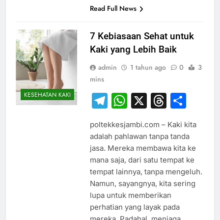
Read Full News
7 Kebiasaan Sehat untuk
Kaki yang Lebih Baik
admin
1 tahun ago
0
3
mins
KESEHATAN KAKI
Telegram
WhatsApp
X
Thread
Sha
poltekkesjambi.com – Kaki kita
adalah pahlawan tanpa tanda
jasa. Mereka membawa kita ke
mana saja, dari satu tempat ke
tempat lainnya, tanpa mengeluh.
Namun, sayangnya, kita sering
lupa untuk memberikan
perhatian yang layak pada
mereka. Padahal, menjaga