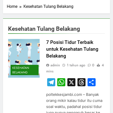
Home
Kesehatan Tulang Belakang
Kesehatan Tulang Belakang
7 Posisi Tidur Terbaik
untuk Kesehatan Tulang
Belakang
admin
1 tahun ago
0
4
KESEHATAN
mins
BELAKANG
Telegram
WhatsApp
X
Thread
Sha
poltekkesjambi.com – Banyak
orang mikir kalau tidur itu cuma
soal waktu, padahal posisi tidur
juga punya pengaruh besar ke