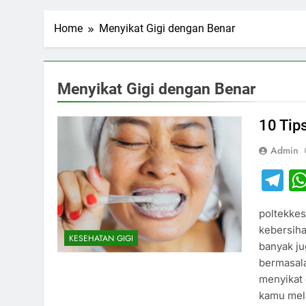
Home
Menyikat Gigi dengan Benar
Menyikat Gigi dengan Benar
10 Tips
Admin
T
poltekke
kebersiha
KESEHATAN GIGI
banyak ju
bermasala
menyikat 
kamu mela