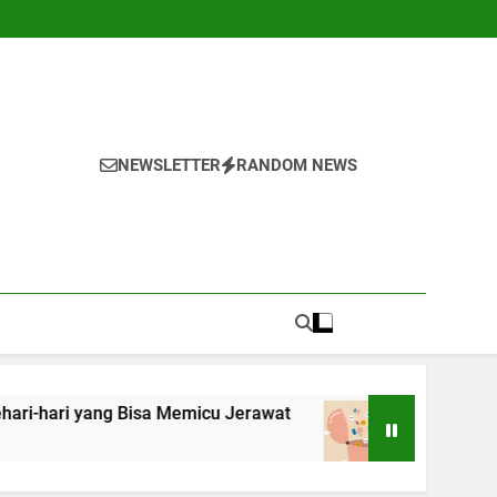
NEWSLETTER
RANDOM NEWS
 Bisa Memicu Jerawat
10 Tips Mengendalikan
1 Tahun Ago