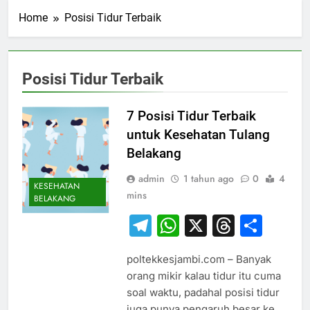
Home
Posisi Tidur Terbaik
Posisi Tidur Terbaik
7 Posisi Tidur Terbaik
untuk Kesehatan Tulang
Belakang
admin
1 tahun ago
0
4
KESEHATAN
mins
BELAKANG
Telegram
WhatsApp
X
Thread
Sha
poltekkesjambi.com – Banyak
orang mikir kalau tidur itu cuma
soal waktu, padahal posisi tidur
juga punya pengaruh besar ke