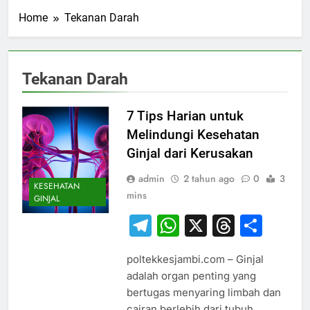
Home
Tekanan Darah
Tekanan Darah
7 Tips Harian untuk
Melindungi Kesehatan
Ginjal dari Kerusakan
admin
2 tahun ago
0
3
KESEHATAN
mins
GINJAL
Telegram
WhatsApp
X
Thread
Sha
poltekkesjambi.com – Ginjal
adalah organ penting yang
bertugas menyaring limbah dan
cairan berlebih dari tubuh.