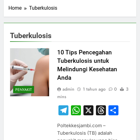
Home
Tuberkulosis
Tuberkulosis
10 Tips Pencegahan
Tuberkulosis untuk
Melindungi Kesehatan
Anda
admin
1 tahun ago
0
3
PENYAKIT
mins
Telegram
WhatsApp
X
Thread
Sha
Poltekkesjambi.com –
Tuberkulosis (TB) adalah