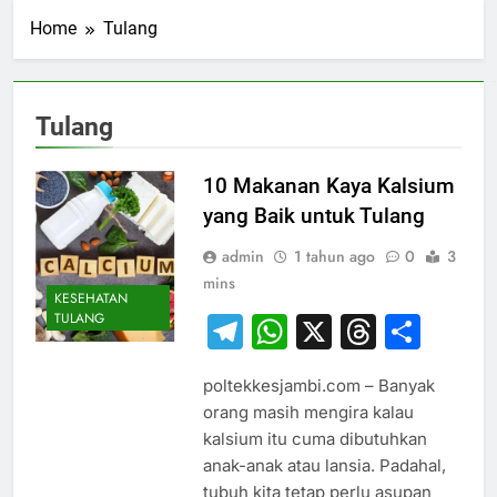
Home
Tulang
Tulang
10 Makanan Kaya Kalsium
yang Baik untuk Tulang
admin
1 tahun ago
0
3
mins
KESEHATAN
TULANG
Telegram
WhatsApp
X
Thread
Sha
poltekkesjambi.com – Banyak
orang masih mengira kalau
kalsium itu cuma dibutuhkan
anak-anak atau lansia. Padahal,
tubuh kita tetap perlu asupan