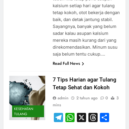
kalsium setiap hari agar tulang
tetap kokoh, otot bekerja dengan
baik, dan detak jantung stabil.
Sayangnya, banyak yang belum
sadar kalau asupan kalsium
mereka masih kurang dari yang
direkomendasikan. Minum susu
saja belum tentu cukup….
Read Full News
7 Tips Harian agar Tulang
Tetap Sehat dan Kokoh
admin
2 tahun ago
0
3
mins
KESEHATAN
TULANG
Telegram
WhatsApp
X
Thread
Sha