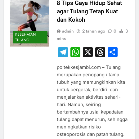
8 Tips Gaya Hidup Sehat
agar Tulang Tetap Kuat
dan Kokoh
admin
2 tahun ago
0
3
KESEHATAN
mins
TULANG
Telegram
WhatsApp
X
Thread
Sha
poltekkesjambi.com – Tulang
merupakan penopang utama
tubuh yang memungkinkan kita
untuk bergerak, berdiri, dan
menjalankan aktivitas sehari-
hari. Namun, seiring
bertambahnya usia, kepadatan
tulang dapat menurun, sehingga
meningkatkan risiko
osteoporosis dan patah tulang.