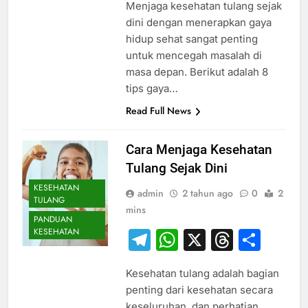
Menjaga kesehatan tulang sejak
dini dengan menerapkan gaya
hidup sehat sangat penting
untuk mencegah masalah di
masa depan. Berikut adalah 8
tips gaya…
Read Full News
Cara Menjaga Kesehatan
Tulang Sejak Dini
KESEHATAN
admin
2 tahun ago
0
2
TULANG
mins
PANDUAN
KESEHATAN
Telegram
WhatsApp
X
Thread
Sha
Kesehatan tulang adalah bagian
penting dari kesehatan secara
keseluruhan, dan perhatian