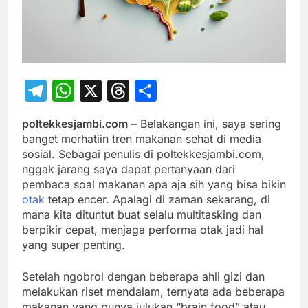
Telegram
WhatsApp
X
Threads
Share
poltekkesjambi.com
– Belakangan ini, saya sering
banget merhatiin tren makanan sehat di media
sosial. Sebagai penulis di poltekkesjambi.com,
nggak jarang saya dapat pertanyaan dari
pembaca soal makanan apa aja sih yang bisa bikin
otak
tetap encer. Apalagi di zaman sekarang, di
mana kita dituntut buat selalu multitasking dan
berpikir cepat, menjaga performa otak jadi hal
yang super penting.
Setelah ngobrol dengan beberapa ahli gizi dan
melakukan riset mendalam, ternyata ada beberapa
makanan yang punya julukan “brain food” atau